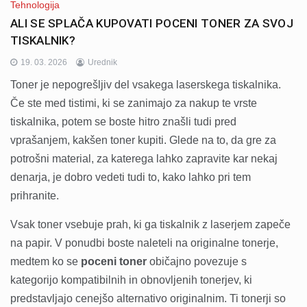
Tehnologija
ALI SE SPLAČA KUPOVATI POCENI TONER ZA SVOJ
TISKALNIK?
19. 03. 2026
Urednik
Toner je nepogrešljiv del vsakega laserskega tiskalnika.
Če ste med tistimi, ki se zanimajo za nakup te vrste
tiskalnika, potem se boste hitro znašli tudi pred
vprašanjem, kakšen toner kupiti. Glede na to, da gre za
potrošni material, za katerega lahko zapravite kar nekaj
denarja, je dobro vedeti tudi to, kako lahko pri tem
prihranite.
Vsak toner vsebuje prah, ki ga tiskalnik z laserjem zapeče
na papir. V ponudbi boste naleteli na originalne tonerje,
medtem ko se
poceni toner
običajno povezuje s
kategorijo kompatibilnih in obnovljenih tonerjev, ki
predstavljajo cenejšo alternativo originalnim. Ti tonerji so