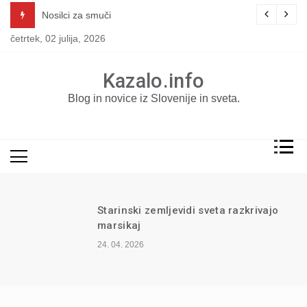
Skip
Nosilci za smuči
to
četrtek, 02 julija, 2026
content
Kazalo.info
Blog in novice iz Slovenije in sveta.
Starinski zemljevidi sveta razkrivajo
marsikaj
24. 04. 2026