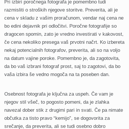
Pri izbiri poročnega fotografa je pomembno tudi
razmisliti o stroških njegove storitve. Preverita, ali je
cena v skladu z vašim proračunom, vendar naj cena ne
bo edini dejavnik pri odločitvi. Poročne fotografije so
dragocen spomin, zato je vredno investirati v kakovost,
če cena nekoliko presega vaš prvotni načrt. Ko izbereta
nekaj potencialnih fotografov, preverita, ali so na voljo
na datum vajine poroke. Pomembno je, da zagotovita,
da bo vaš izbrani fotograf prost, saj to zagotovi, da bo
vaša izbira še vedno mogoča na ta poseben dan.
Osebnost fotografa je ključna za uspeh. Če vam je
njegov stil všeč, to pogosto pomeni, da je zlahka
navezal dober stik z drugimi pari in svati. Če pa nimate
občutka za tisto pravo “kemijo”, se dogovorita za
srečanje, da preverita, ali se tudi osebno dobro