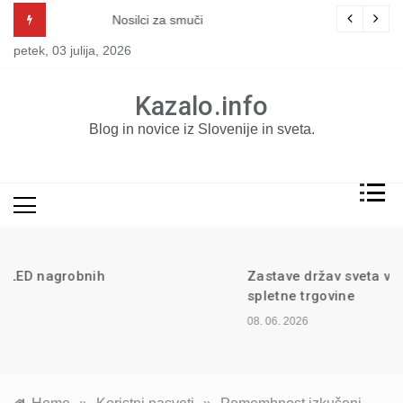
Skip
Nosilci za smuči
to
petek, 03 julija, 2026
content
Kazalo.info
Blog in novice iz Slovenije in sveta.
Zastave držav sveta v ponudbi
spletne trgovine
08. 06. 2026