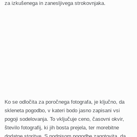
za izkušenega in zanesljivega strokovnjaka.
Ko se odločita za poročnega fotografa, je ključno, da
skleneta pogodbo, v kateri bodo jasno zapisani vsi
pogoji sodelovanja. To vključuje ceno, časovni okvir,
število fotografij, ki jih bosta prejela, ter morebitne
dodatne storitve. S podpisom pogodbe zagotovita, da