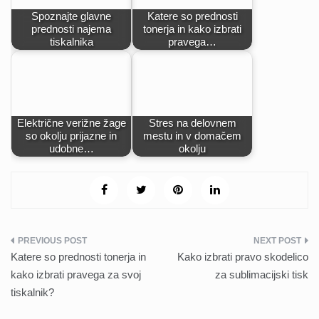
Spoznajte glavne
Katere so prednosti
prednosti najema
tonerja in kako izbrati
tiskalnika
pravega…
Električne verižne žage
Stres na delovnem
so okolju prijazne in
mestu in v domačem
udobne…
okolju
Navigacija
Katere so prednosti tonerja in
Kako izbrati pravo skodelico
prispevka
kako izbrati pravega za svoj
za sublimacijski tisk
tiskalnik?