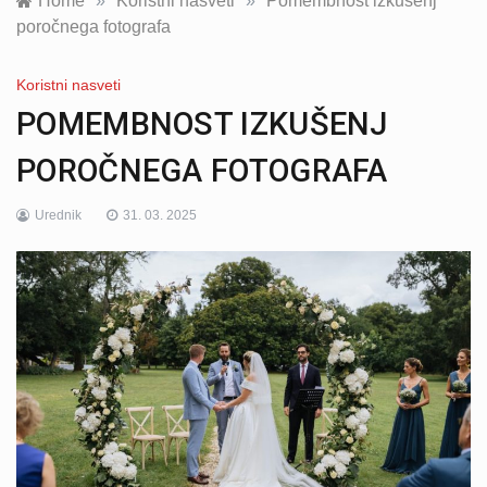
Home
»
Koristni nasveti
»
Pomembnost izkušenj
poročnega fotografa
Koristni nasveti
POMEMBNOST IZKUŠENJ
POROČNEGA FOTOGRAFA
Urednik
31. 03. 2025