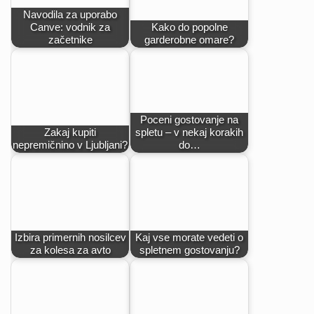
Navodila za uporabo
Canve: vodnik za
Kako do popolne
začetnike
garderobne omare?
Poceni gostovanje na
Zakaj kupiti
spletu – v nekaj korakih
nepremičnino v Ljubljani?
do…
Izbira primernih nosilcev
Kaj vse morate vedeti o
za kolesa za avto
spletnem gostovanju?