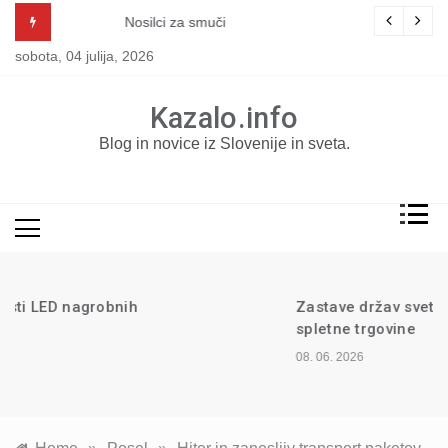
Skip
Nosilci za smuči
to
sobota, 04 julija, 2026
content
Kazalo.info
Blog in novice iz Slovenije in sveta.
Zastave držav sveta v ponudbi
spletne trgovine
08. 06. 2026