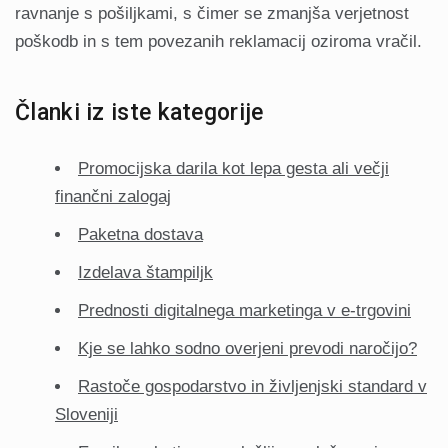
ravnanje s pošiljkami, s čimer se zmanjša verjetnost
poškodb in s tem povezanih reklamacij oziroma vračil.
Članki iz iste kategorije
Promocijska darila kot lepa gesta ali večji
finančni zalogaj
Paketna dostava
Izdelava štampiljk
Prednosti digitalnega marketinga v e-trgovini
Kje se lahko sodno overjeni prevodi naročijo?
Rastoče gospodarstvo in življenjski standard v
Sloveniji