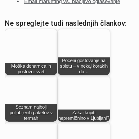
Email marketing vs. plačljivo oglaševanje
Ne spreglejte tudi naslednjih člankov:
Poceni gostovanje na
Moška denarnica in
spletu – v nekaj korakih
poslovni svet
do…
Seznam najbolj
priljubljenih paketov v
Zakaj kupiti
termah
nepremičnino v Ljubljani?