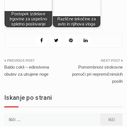
Postopek izdelave
trgovine za uspešno
Različne tekočine za
spletno poslovanje
avto in njihova vloga
Navigacija
Baldo cokli – edinstvena
Pomembnost strokovne
prispevka
obutev za utrujene noge
pomoči pri nepremičninskih
poslih
Iskanje po strani
Išči: