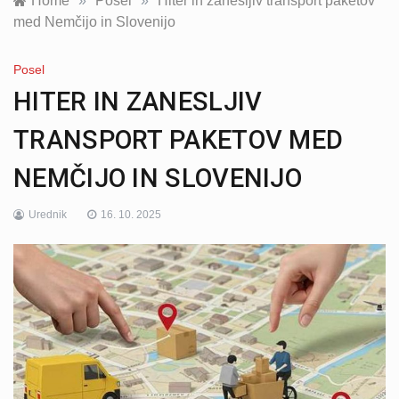
Home
»
Posel
»
Hiter in zanesljiv transport paketov
med Nemčijo in Slovenijo
Posel
HITER IN ZANESLJIV
TRANSPORT PAKETOV MED
NEMČIJO IN SLOVENIJO
Urednik
16. 10. 2025