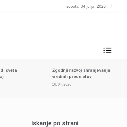
oške denarnice
sobota, 04 julija, 2026
hranjevanja
Čevlji za visoko mero
ov
varnosti pri delu
13. 04. 2026
Iskanje po strani