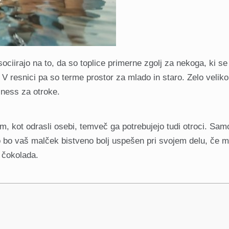
ociirajo na to, da so toplice primerne zgolj za nekoga, ki se
. V resnici pa so terme prostor za mlado in staro. Zelo veli
llness za otroke.
m, kot odrasli osebi, temveč ga potrebujejo tudi otroci. Sam
no bo vaš malček bistveno bolj uspešen pri svojem delu, če 
a čokolada.