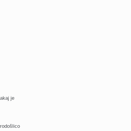
akaj je
brodošlico