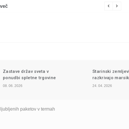
M
Starinski zemljevidi sveta
Zgodnji razvoj s
razkrivajo marsikaj
vrednih predmet
24. 04. 2026
16. 04. 2026
ljubljenih paketov v termah