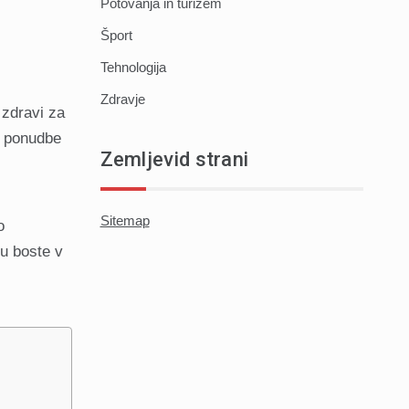
Potovanja in turizem
Šport
Tehnologija
Zdravje
 zdravi za
ko ponudbe
Zemljevid strani
Sitemap
o
mu boste v