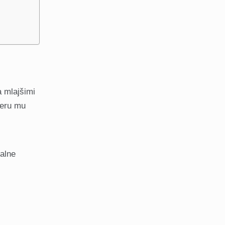
a mlajšimi
meru mu
valne