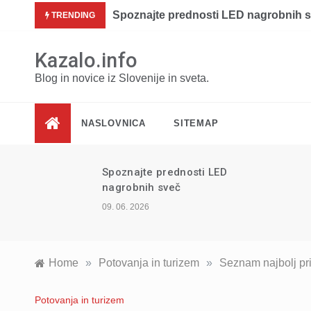
Skip
Nosilci za smuči
TRENDING
to
content
Kazalo.info
Blog in novice iz Slovenije in sveta.
NASLOVNICA
SITEMAP
LED
Zastave držav sveta v
ponudbi spletne trgovine
08. 06. 2026
Home
»
Potovanja in turizem
»
Seznam najbolj pri
Potovanja in turizem