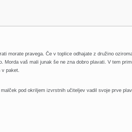
rati morate pravega. Če v toplice odhajate z družino ozirom
dbo. Morda vaš mali junak še ne zna dobro plavati. V tem pri
n v paket.
alček pod okriljem izvrstnih učiteljev vadil svoje prve pla