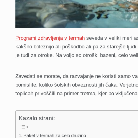
Programi zdravljenja v termah
seveda v veliki meri as
kakšno boleznijo ali poškodbo ali pa za starejše ljudi
je tudi za otroke. Na voljo so otroški bazeni, celo we
Zavedati se morate, da razvajanje ne koristi samo va
pomislite, koliko šolskih obveznosti jih čaka. Verjet
toplicah privoščili na primer tretma, kjer bo vključen
Kazalo strani:
Paket v termah za celo družino