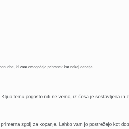
 ponudbe, ki vam omogočajo prihranek kar nekaj denarja.
 Kljub temu pogosto niti ne vemo, iz česa je sestavljena in z
ni primerna zgolj za kopanje. Lahko vam jo postrežejo kot do