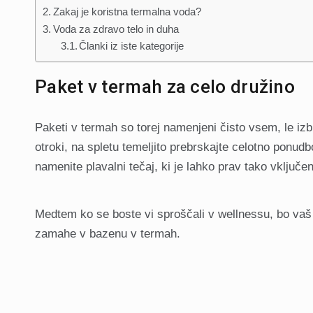
Zakaj je koristna termalna voda?
Voda za zdravo telo in duha
Članki iz iste kategorije
Paket v termah za celo družino
Paketi v termah so torej namenjeni čisto vsem, le izb
otroki, na spletu temeljito prebrskajte celotno ponu
namenite plavalni tečaj, ki je lahko prav tako vključe
Medtem ko se boste vi sproščali v wellnessu, bo vaš m
zamahe v bazenu v termah.