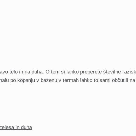
o telo in na duha. O tem si lahko preberete številne razisk
malu po kopanju v bazenu v termah lahko to sami občutili n
 telesa in duha